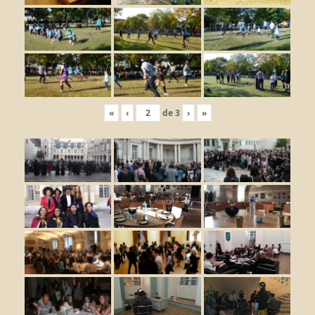
«
‹
de
3
›
»