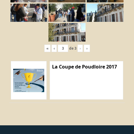
«
‹
de
3
›
»
La Coupe de Poudloire 2017