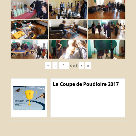
«
‹
de
3
›
»
La Coupe de Poudloire 2017