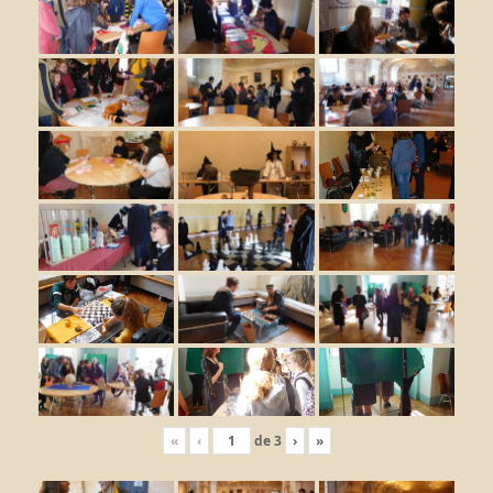
«
‹
de
3
›
»