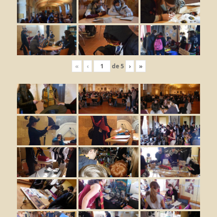
«
‹
de
5
›
»