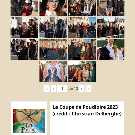
«
‹
de
12
›
»
La Coupe de Poudloire 2023
(crédit : Christian Delberghe)