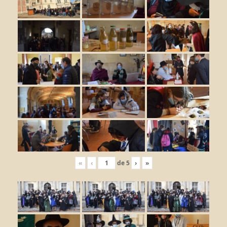
«
‹
de
5
›
»