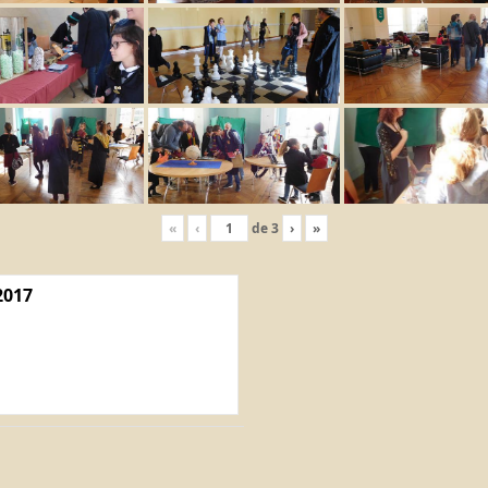
«
‹
de
3
›
»
2017