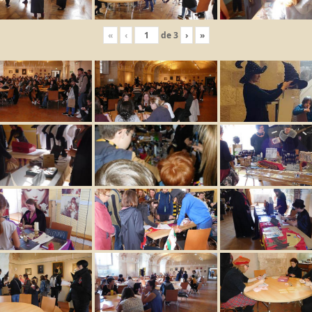
«
‹
de
3
›
»