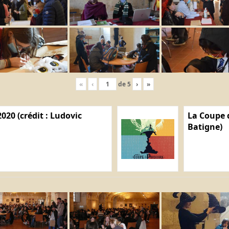
«
‹
de
5
›
»
020 (crédit : Ludovic
La Coupe d
Batigne)