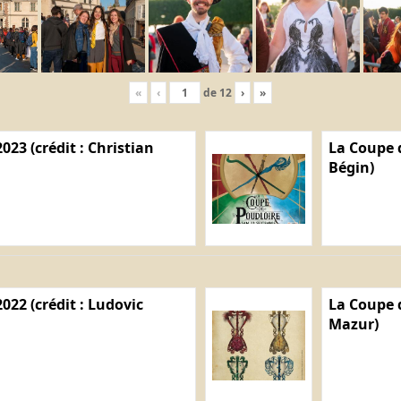
«
‹
de
12
›
»
023 (crédit : Christian
La Coupe d
Bégin)
022 (crédit : Ludovic
La Coupe d
Mazur)