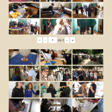
«
‹
de
3
›
»