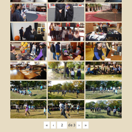
«
‹
de
3
›
»