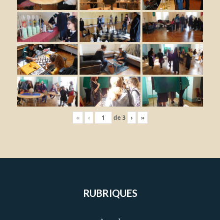
«
‹
de
3
›
»
RUBRIQUES