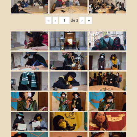
«
‹
de
3
›
»