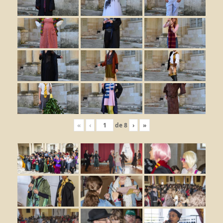
«
‹
de
8
›
»