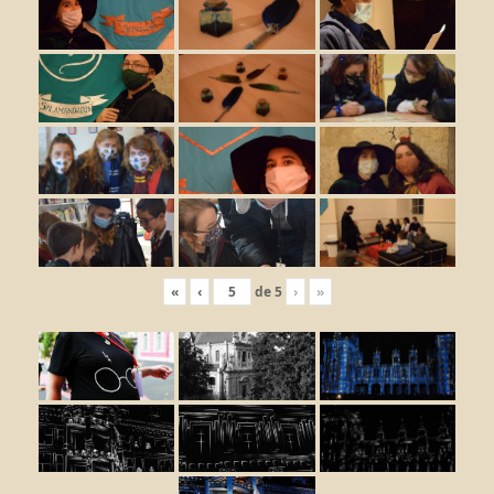
«
‹
de
5
›
»