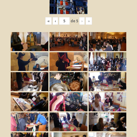
«
‹
de
5
›
»