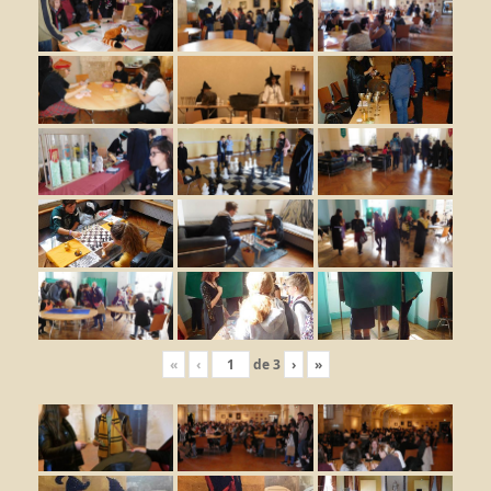
«
‹
de
3
›
»