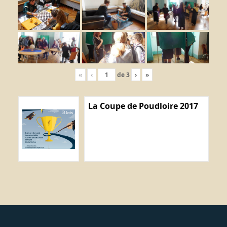
«
‹
de
3
›
»
La Coupe de Poudloire 2017