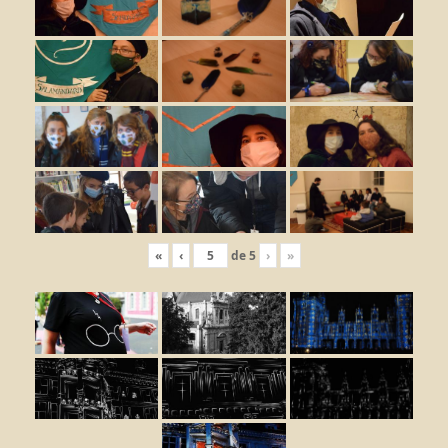
«
‹
de
5
›
»