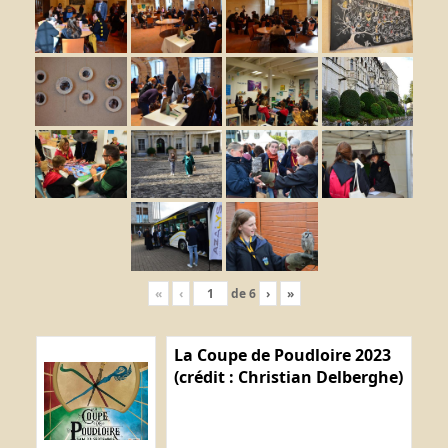
«
‹
de
6
›
»
La Coupe de Poudloire 2023
(crédit : Christian Delberghe)