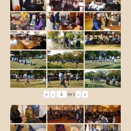
«
‹
de
3
›
»