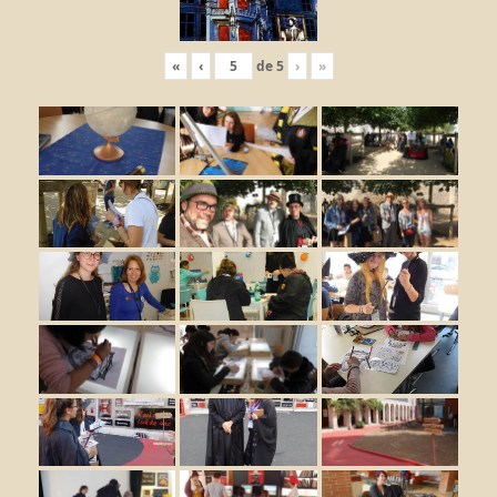
«
‹
de
5
›
»