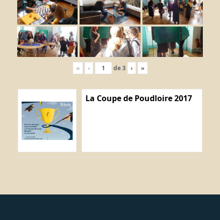
«
‹
de
3
›
»
La Coupe de Poudloire 2017