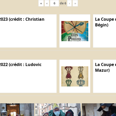
«
‹
de
6
›
»
023 (crédit : Christian
La Coupe d
Bégin)
022 (crédit : Ludovic
La Coupe d
Mazur)