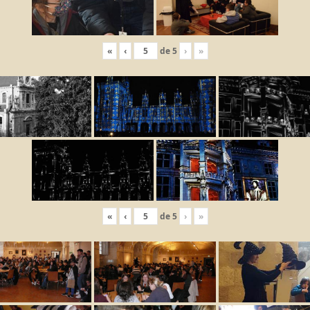
«
‹
de
5
›
»
«
‹
de
5
›
»