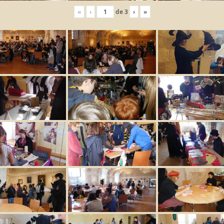
«
‹
de
3
›
»