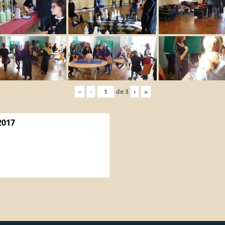
«
‹
de
3
›
»
2017