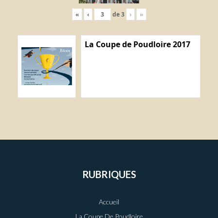
«
‹
de
3
›
»
La Coupe de Poudloire 2017
RUBRIQUES
Accueil
La Coupe De Poudloire