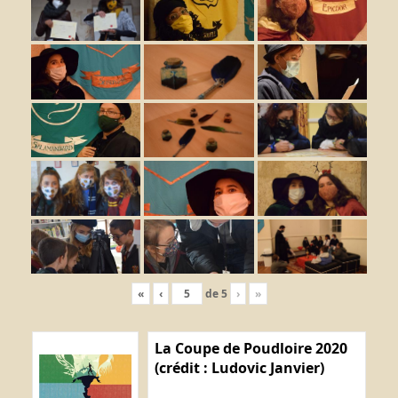
«
‹
de
5
›
»
La Coupe de Poudloire 2020
(crédit : Ludovic Janvier)