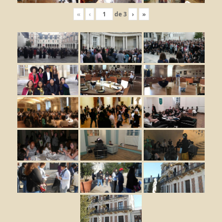
«
‹
de
3
›
»