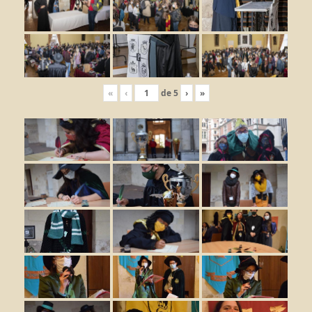
«
‹
de
5
›
»