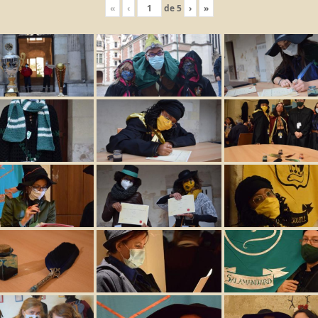
«
‹
de
5
›
»