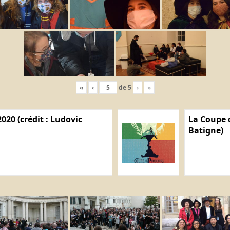
«
‹
de
5
›
»
020 (crédit : Ludovic
La Coupe d
Batigne)