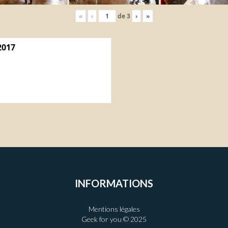
«
‹
de
3
›
»
2017
INFORMATIONS
Mentions légales
Geek for you © 2025