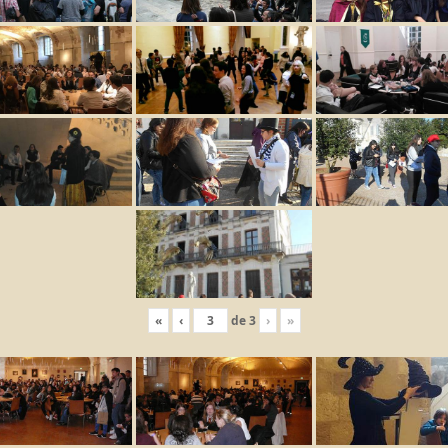
«
‹
de
3
›
»