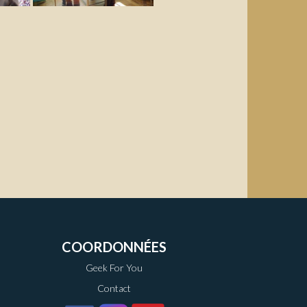
COORDONNÉES
Geek For You
Contact