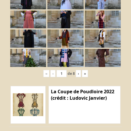
«
‹
de
8
›
»
La Coupe de Poudloire 2022
(crédit : Ludovic Janvier)