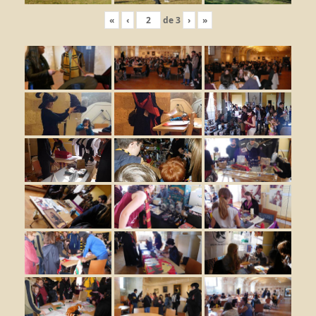
«
‹
de
3
›
»