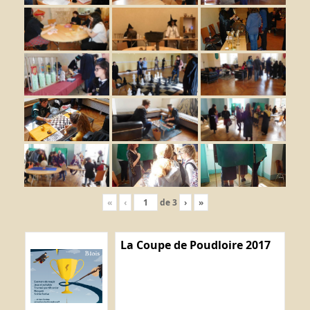
«
‹
de
3
›
»
La Coupe de Poudloire 2017