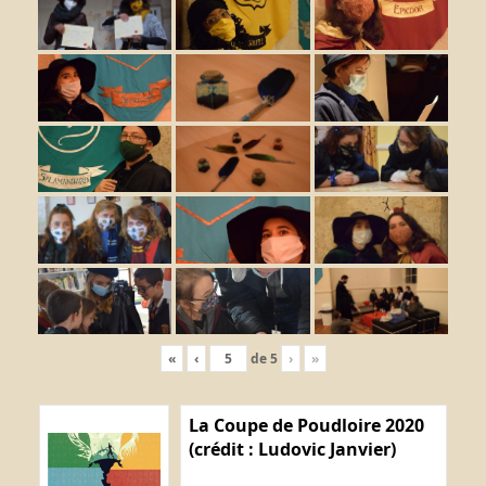
«
‹
de
5
›
»
La Coupe de Poudloire 2020
(crédit : Ludovic Janvier)