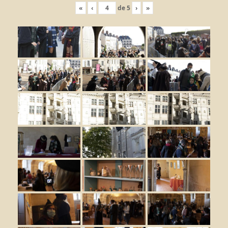
«
‹
de
5
›
»