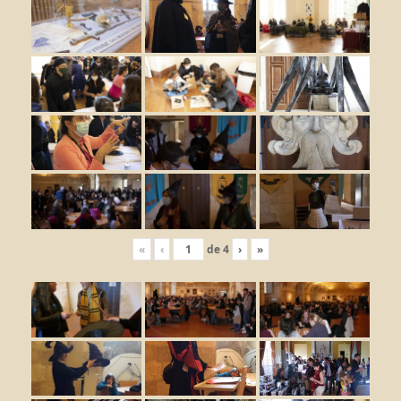
«
‹
de
4
›
»