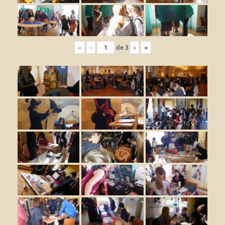
«
‹
de
3
›
»