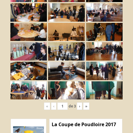
«
‹
de
3
›
»
La Coupe de Poudloire 2017