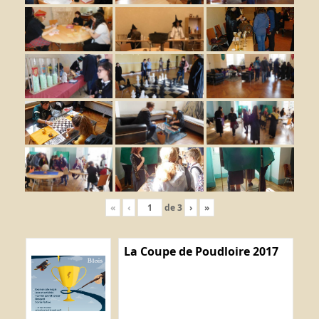
«
‹
de
3
›
»
La Coupe de Poudloire 2017