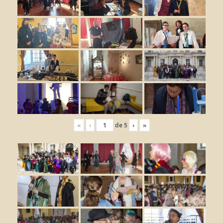
«
‹
de
5
›
»