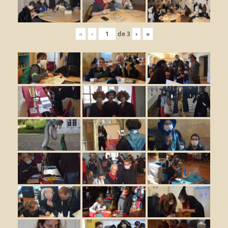
«
‹
de
3
›
»