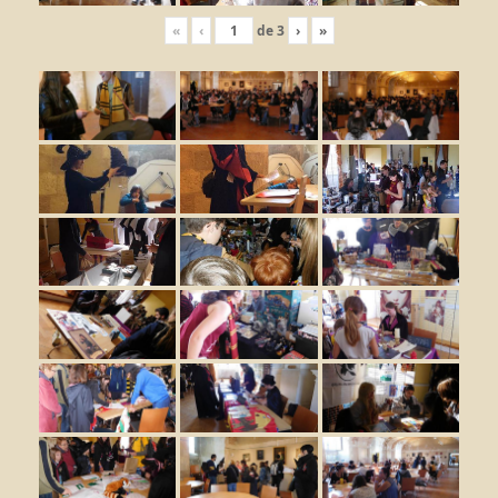
«
‹
de
3
›
»