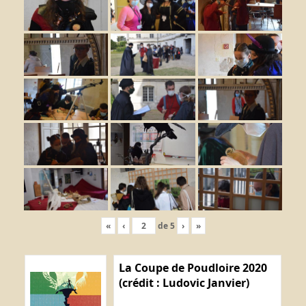
«
‹
de
5
›
»
La Coupe de Poudloire 2020
(crédit : Ludovic Janvier)