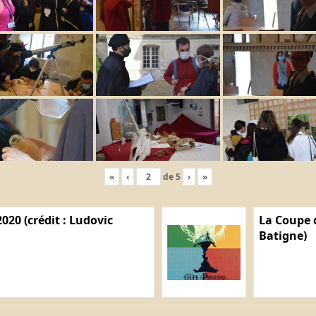
«
‹
de
5
›
»
020 (crédit : Ludovic
La Coupe d
Batigne)