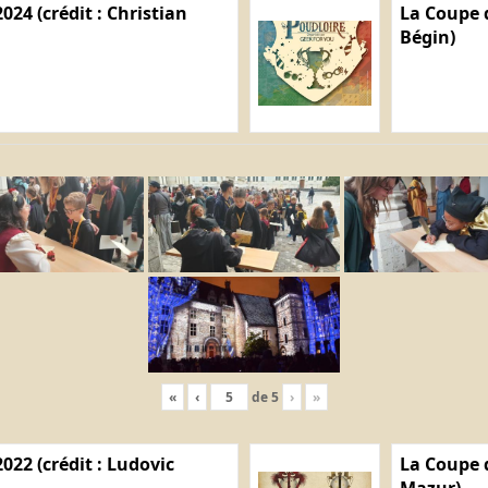
024 (crédit : Christian
La Coupe d
Bégin)
«
‹
de
5
›
»
022 (crédit : Ludovic
La Coupe d