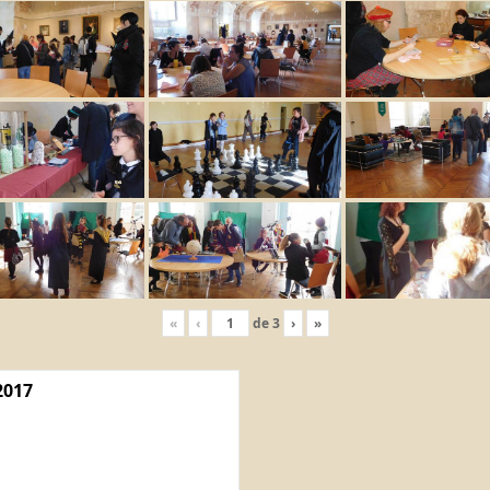
«
‹
de
3
›
»
2017