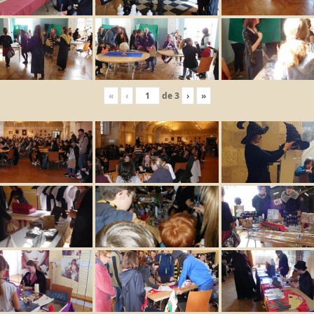
«
‹
de
3
›
»