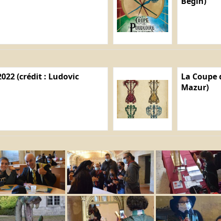
Bégin)
022 (crédit : Ludovic
La Coupe d
Mazur)