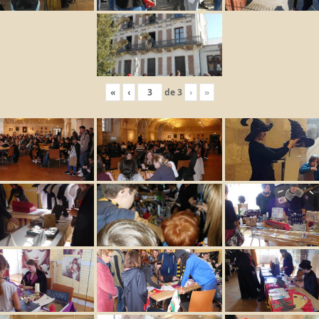
«
‹
de
3
›
»