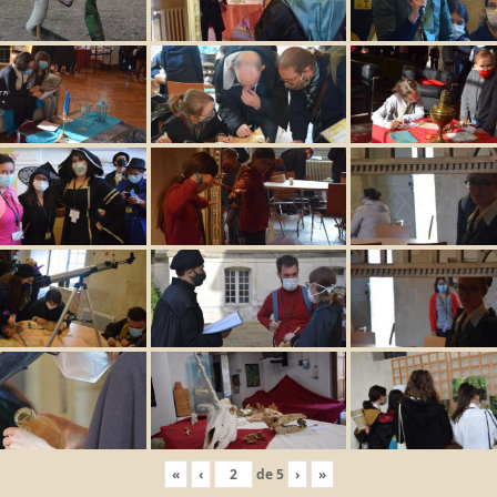
«
‹
de
5
›
»