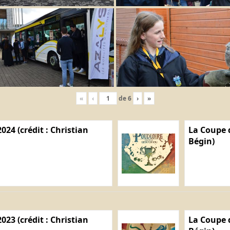
«
‹
de
6
›
»
024 (crédit : Christian
La Coupe d
Bégin)
023 (crédit : Christian
La Coupe d