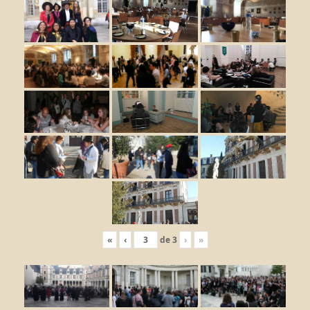
«
‹
de
3
›
»