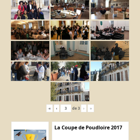
«
‹
de
3
›
»
La Coupe de Poudloire 2017