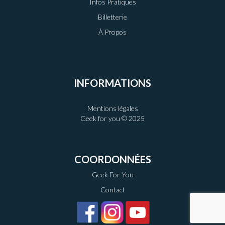
Infos Pratiques
Billetterie
À Propos
INFORMATIONS
Mentions légales
Geek for you © 2025
COORDONNÉES
Geek For You
Contact