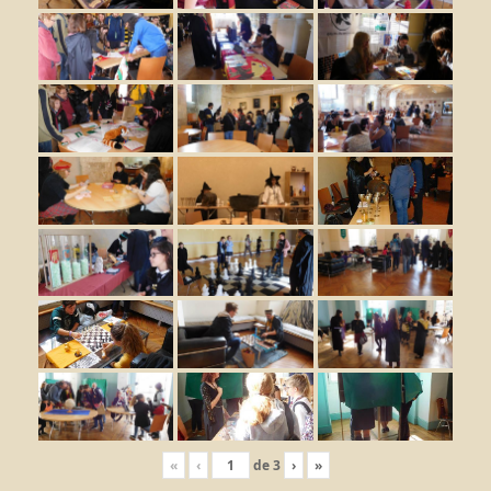
«
‹
de
3
›
»