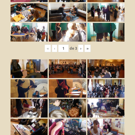
«
‹
de
3
›
»