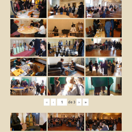
«
‹
de
3
›
»