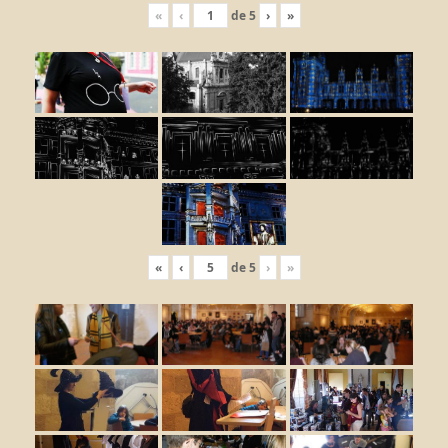
«
‹
de
5
›
»
«
‹
de
5
›
»