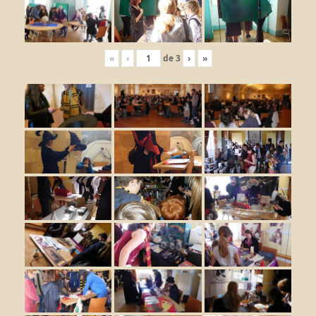
«
‹
de
3
›
»