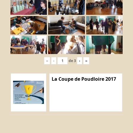
«
‹
de
3
›
»
La Coupe de Poudloire 2017