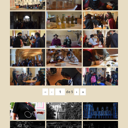
«
‹
de
5
›
»