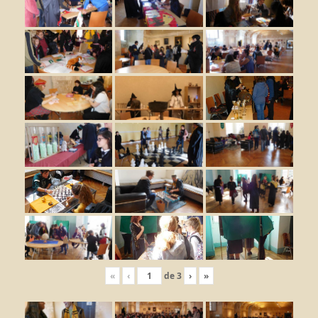
«
‹
de
3
›
»