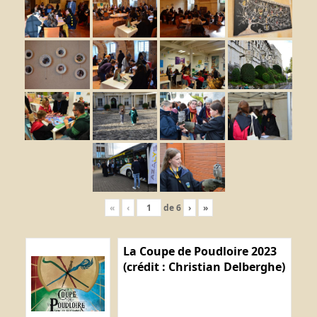
«
‹
de
6
›
»
La Coupe de Poudloire 2023
(crédit : Christian Delberghe)