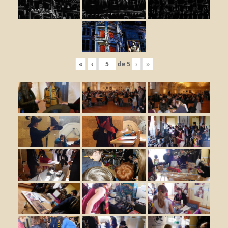
«
‹
de
5
›
»