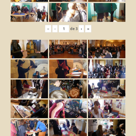
«
‹
de
3
›
»