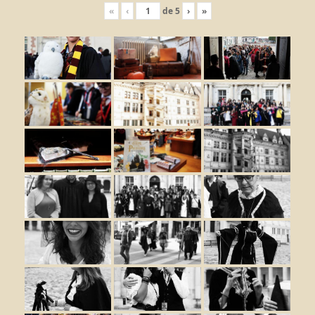
«
‹
de
5
›
»