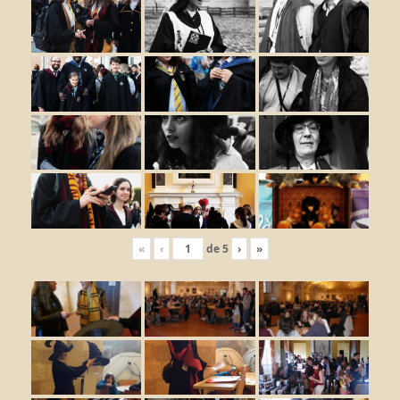
«
‹
de
5
›
»