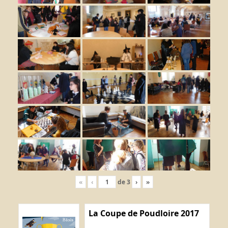
«
‹
de
3
›
»
La Coupe de Poudloire 2017