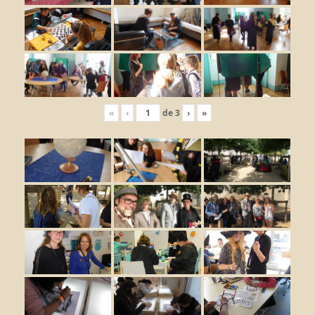
«
‹
de
3
›
»