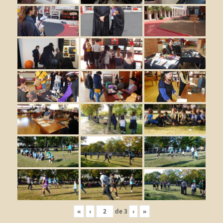
«
‹
de
3
›
»