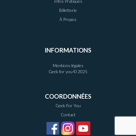
Infos Pratiques
Billetterie
À Propos
INFORMATIONS
Mentions légales
Geek for you © 2025
COORDONNÉES
Geek For You
Contact