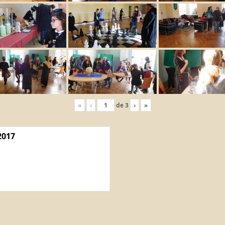
«
‹
de
3
›
»
2017