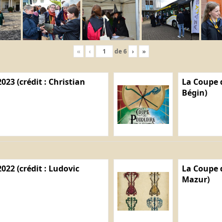
«
‹
de
6
›
»
023 (crédit : Christian
La Coupe d
Bégin)
022 (crédit : Ludovic
La Coupe d
Mazur)