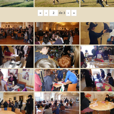
«
‹
de
3
›
»