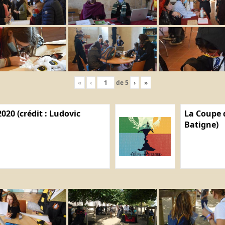
«
‹
de
5
›
»
020 (crédit : Ludovic
La Coupe d
Batigne)