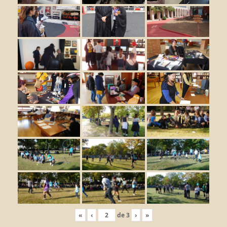
«
‹
de
3
›
»