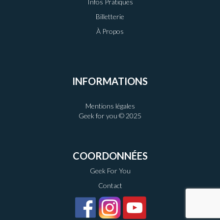
Infos Pratiques
Billetterie
À Propos
INFORMATIONS
Mentions légales
Geek for you © 2025
COORDONNÉES
Geek For You
Contact