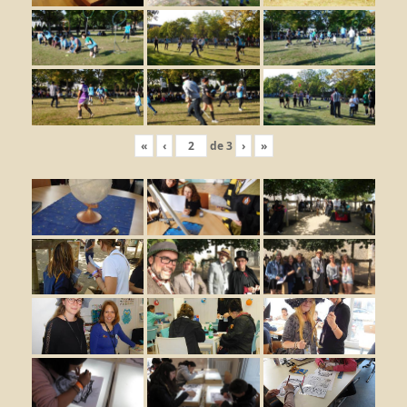
«
‹
de
3
›
»