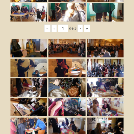
«
‹
de
3
›
»