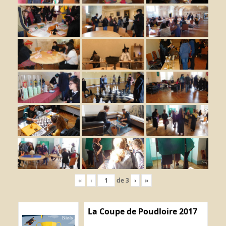
«
‹
de
3
›
»
La Coupe de Poudloire 2017