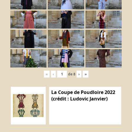
«
‹
de
8
›
»
La Coupe de Poudloire 2022
(crédit : Ludovic Janvier)