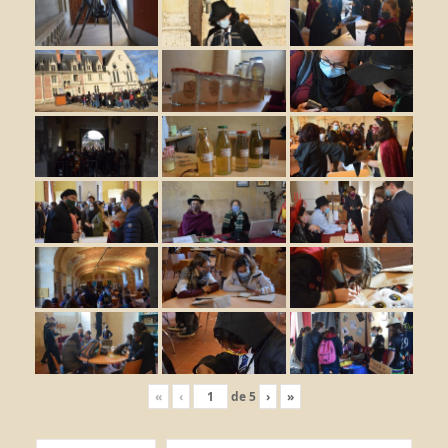
«
‹
de
5
›
»