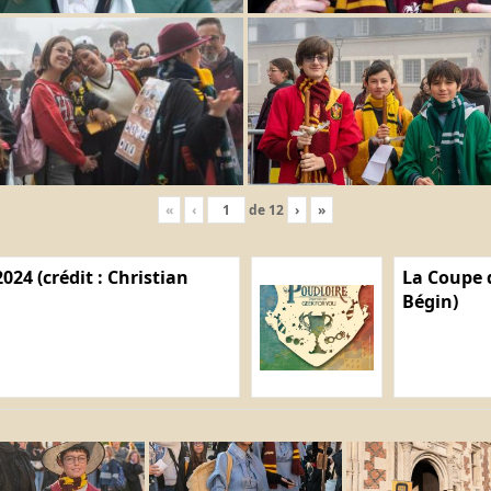
«
‹
de
12
›
»
024 (crédit : Christian
La Coupe d
Bégin)