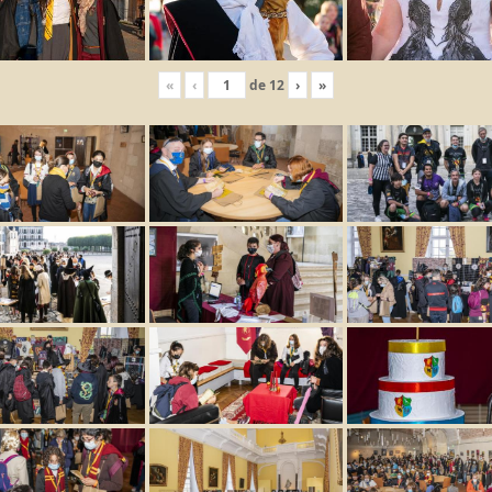
«
‹
de
12
›
»