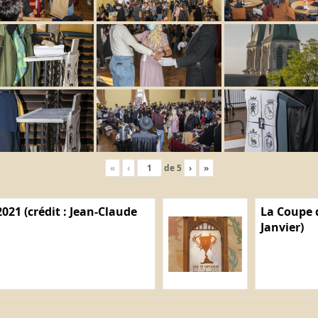
«
‹
de
5
›
»
021 (crédit : Jean-Claude
La Coupe d
Janvier)