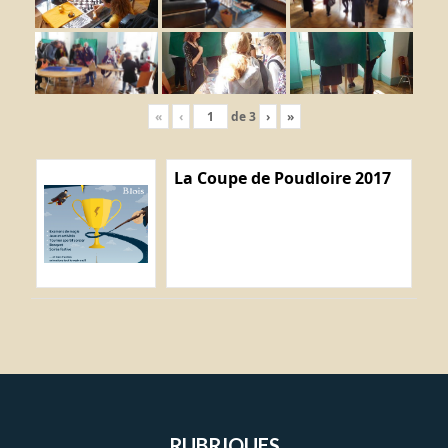
«
‹
de
3
›
»
La Coupe de Poudloire 2017
RUBRIQUES