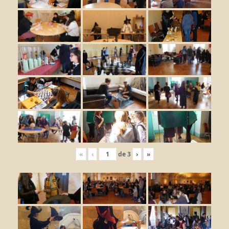
«
‹
de
3
›
»