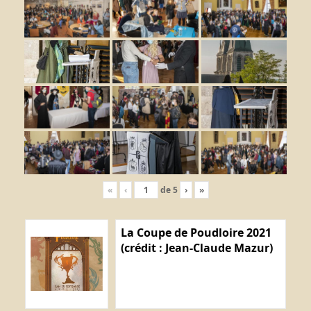
«
‹
de
5
›
»
La Coupe de Poudloire 2021
(crédit : Jean-Claude Mazur)