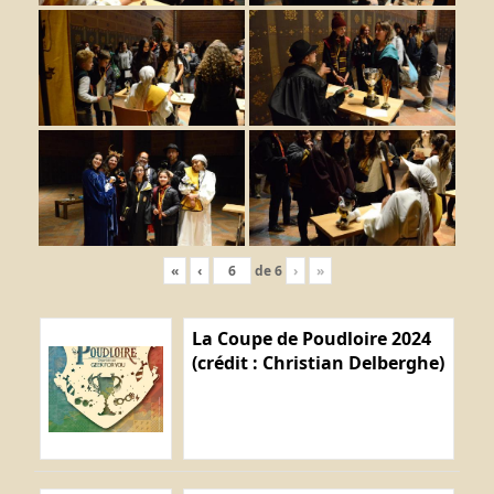
«
‹
de
6
›
»
La Coupe de Poudloire 2024
(crédit : Christian Delberghe)