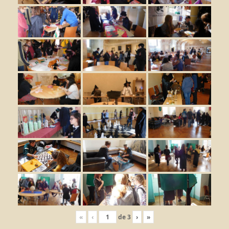
«
‹
de
3
›
»