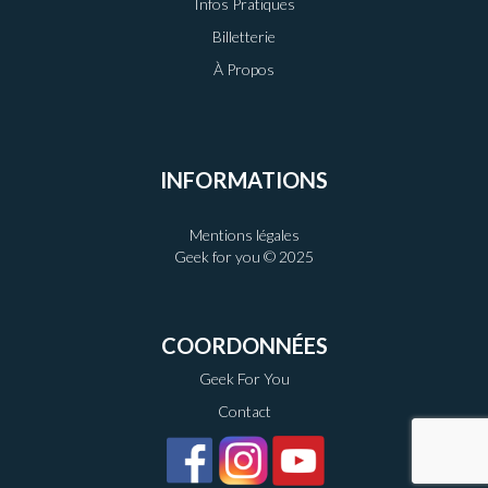
Infos Pratiques
Billetterie
À Propos
INFORMATIONS
Mentions légales
Geek for you © 2025
COORDONNÉES
Geek For You
Contact