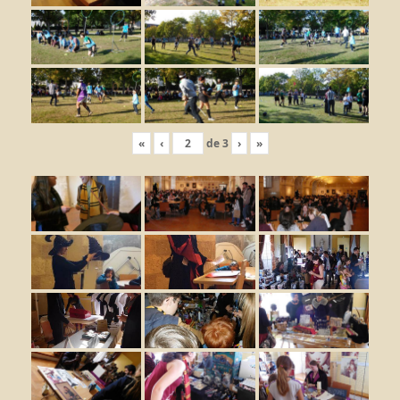
«
‹
de
3
›
»