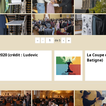
«
‹
de
5
›
»
020 (crédit : Ludovic
La Coupe d
Batigne)