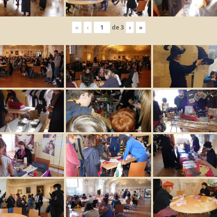
«
‹
de
3
›
»