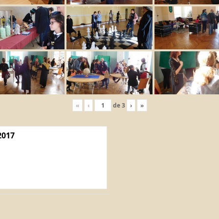
«
‹
de
3
›
»
2017