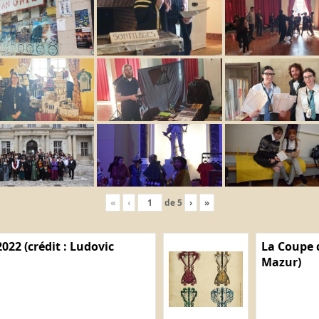
«
‹
de
5
›
»
022 (crédit : Ludovic
La Coupe d
Mazur)