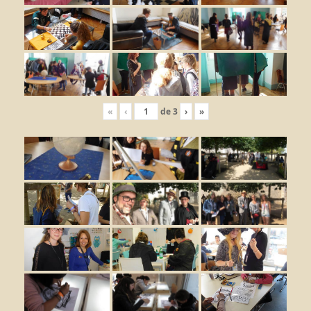
«
‹
de
3
›
»