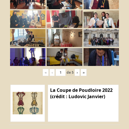
«
‹
de
5
›
»
La Coupe de Poudloire 2022
(crédit : Ludovic Janvier)