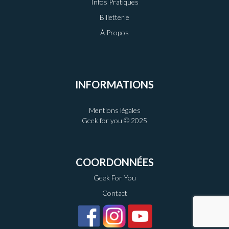
Infos Pratiques
Billetterie
À Propos
INFORMATIONS
Mentions légales
Geek for you © 2025
COORDONNÉES
Geek For You
Contact