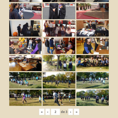
«
‹
de
3
›
»