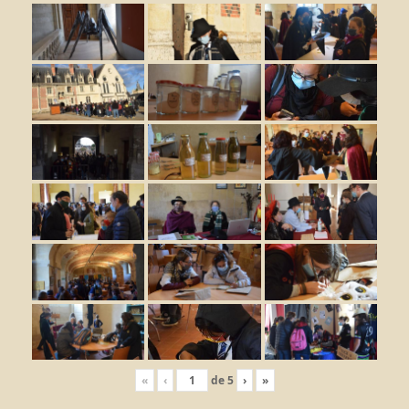
«
‹
de
5
›
»