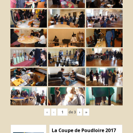
«
‹
de
3
›
»
La Coupe de Poudloire 2017