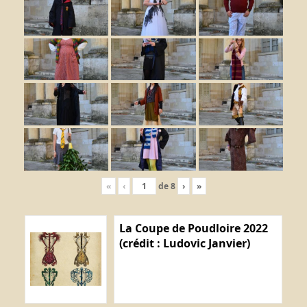
«
‹
de
8
›
»
La Coupe de Poudloire 2022
(crédit : Ludovic Janvier)