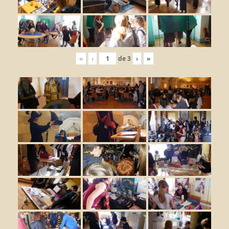
«
‹
de
3
›
»