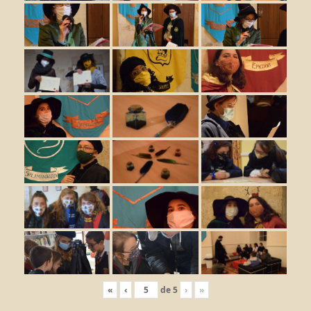
«
‹
de
5
›
»