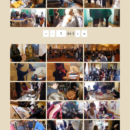
«
‹
de
3
›
»