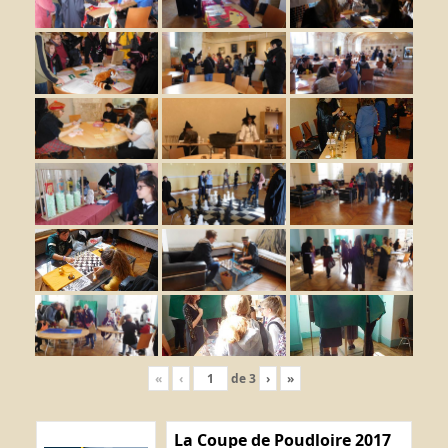
«
‹
de
3
›
»
La Coupe de Poudloire 2017