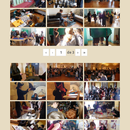
«
‹
de
3
›
»