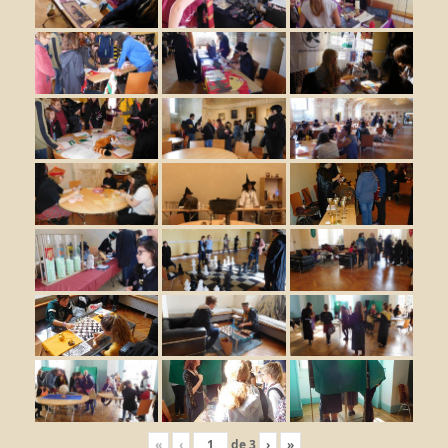
«
‹
de
3
›
»