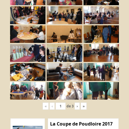
«
‹
de
3
›
»
La Coupe de Poudloire 2017