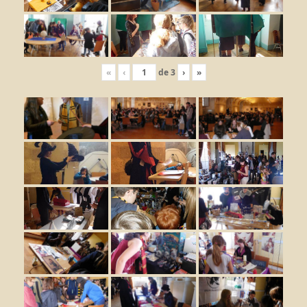
«
‹
de
3
›
»