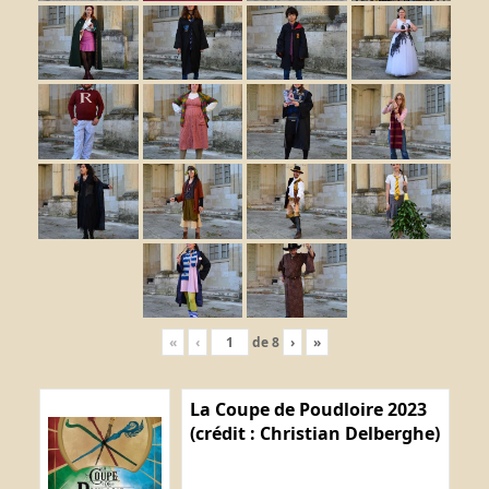
«
‹
de
8
›
»
La Coupe de Poudloire 2023
(crédit : Christian Delberghe)