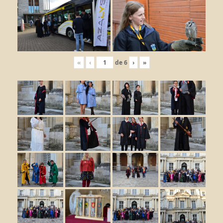
«
‹
de
6
›
»