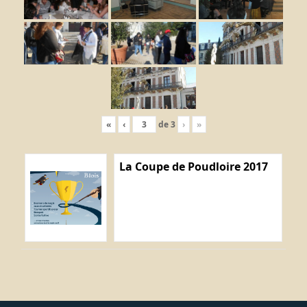
«
‹
de
3
›
»
La Coupe de Poudloire 2017