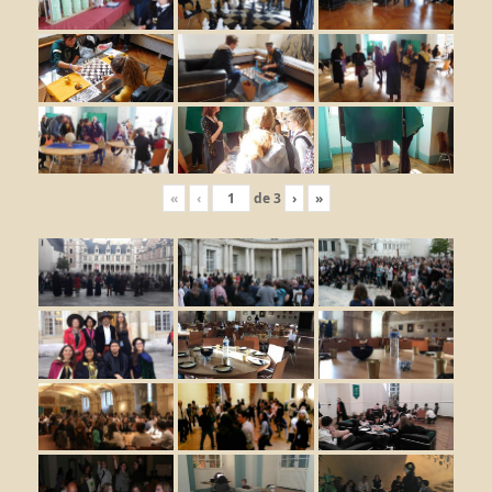
«
‹
de
3
›
»