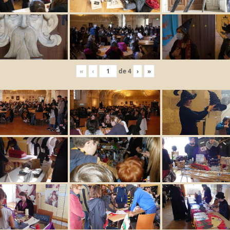
«
‹
de
4
›
»