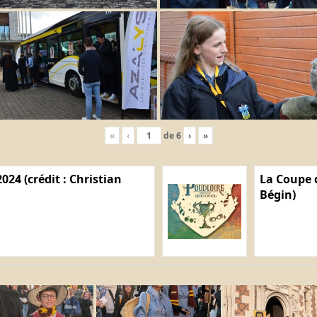
«
‹
de
6
›
»
024 (crédit : Christian
La Coupe d
Bégin)