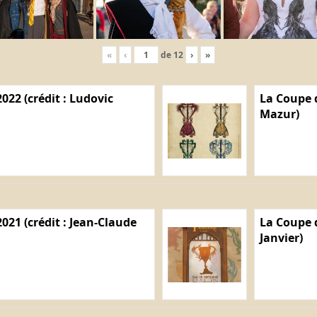
«
‹
de
12
›
»
022 (crédit : Ludovic
La Coupe d
Mazur)
021 (crédit : Jean-Claude
La Coupe d
Janvier)