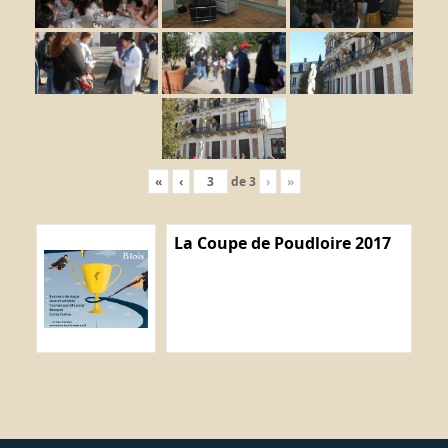
«
‹
de
3
›
»
La Coupe de Poudloire 2017