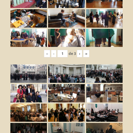
«
‹
de
3
›
»