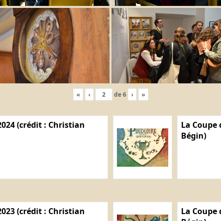
«
‹
de
6
›
»
024 (crédit : Christian
La Coupe d
Bégin)
023 (crédit : Christian
La Coupe d