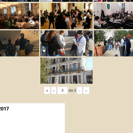
«
‹
de
3
›
»
2017