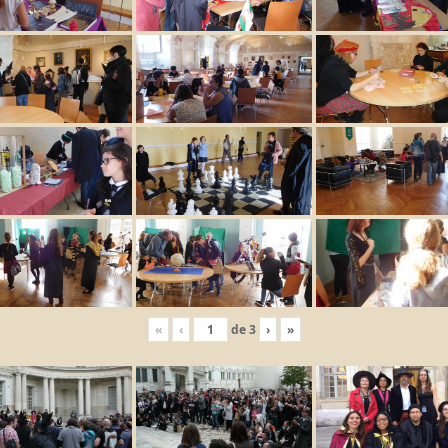
«
‹
de
3
›
»