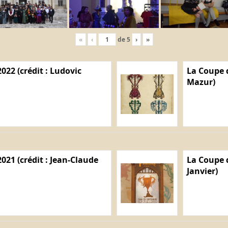
«
‹
de
5
›
»
022 (crédit : Ludovic
La Coupe d
Mazur)
021 (crédit : Jean-Claude
La Coupe d
Janvier)