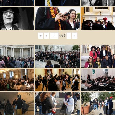
«
‹
de
5
›
»