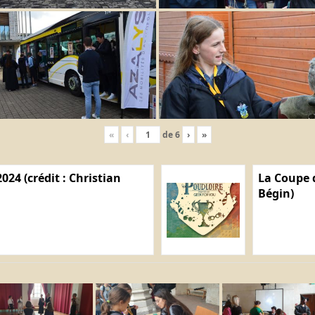
«
‹
de
6
›
»
024 (crédit : Christian
La Coupe d
Bégin)