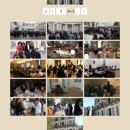
«
‹
de
3
›
»