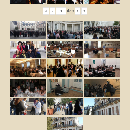
«
‹
de
5
›
»