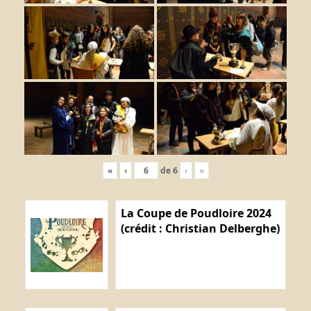
«
‹
de
6
›
»
La Coupe de Poudloire 2024
(crédit : Christian Delberghe)