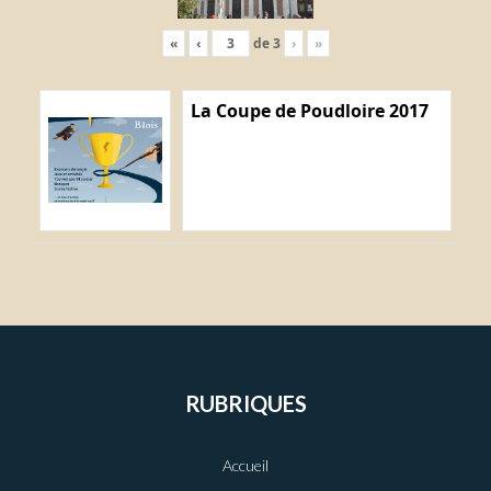
«
‹
de
3
›
»
La Coupe de Poudloire 2017
RUBRIQUES
Accueil