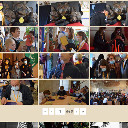
«
‹
de
9
›
»