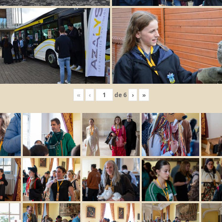
«
‹
de
6
›
»