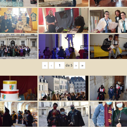
«
‹
de
5
›
»