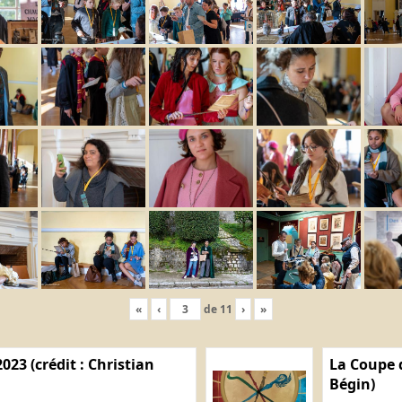
«
‹
de
11
›
»
023 (crédit : Christian
La Coupe d
Bégin)