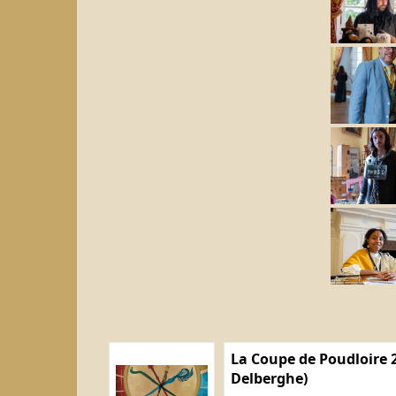
La Coupe de Poudloire 2
Delberghe)