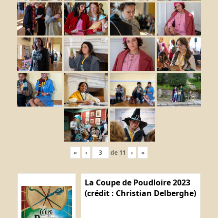
«
‹
de
11
›
»
La Coupe de Poudloire 2023
(crédit : Christian Delberghe)