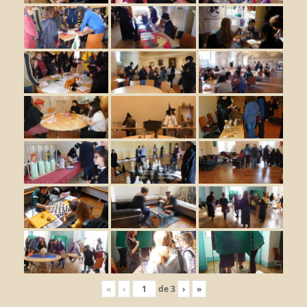
«
‹
de
3
›
»