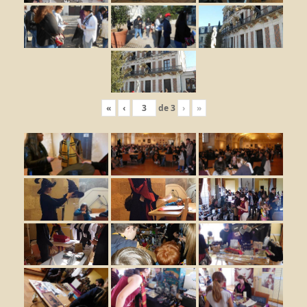
«
‹
de
3
›
»