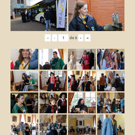
«
‹
de
6
›
»