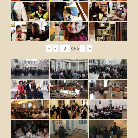
«
‹
de
5
›
»