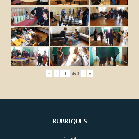
«
‹
de
3
›
»
RUBRIQUES
Accueil