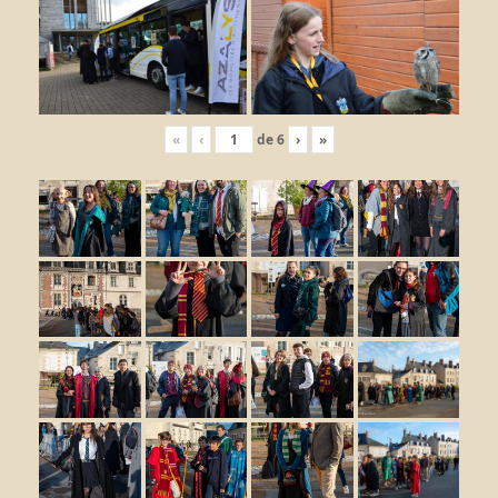
«
‹
de
6
›
»