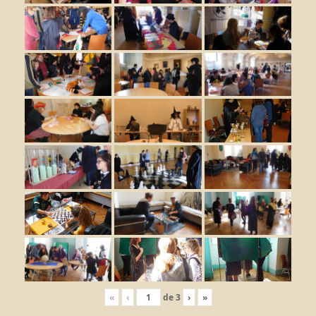
«
‹
de
3
›
»