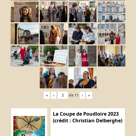
«
‹
de
11
›
»
La Coupe de Poudloire 2023
(crédit : Christian Delberghe)