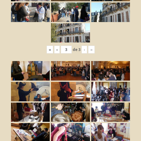
«
‹
de
3
›
»