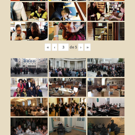
«
‹
de
5
›
»