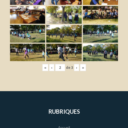
«
‹
de
3
›
»
RUBRIQUES
Accueil