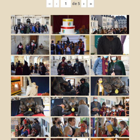
«
‹
de
5
›
»