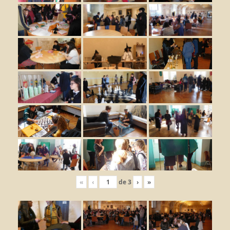
«
‹
de
3
›
»