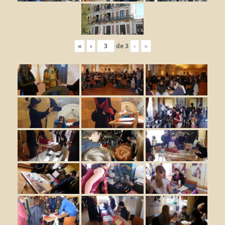
«
‹
de
3
›
»