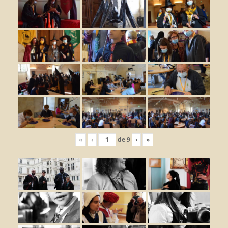
«
‹
de
9
›
»