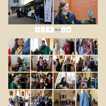
«
‹
de
6
›
»