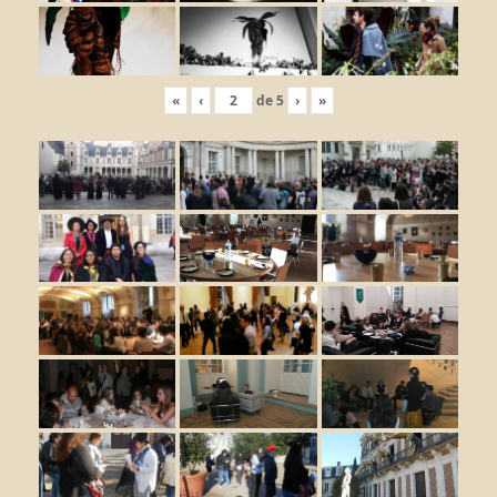
«
‹
de
5
›
»