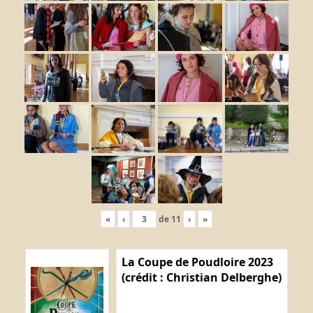
«
‹
de
11
›
»
La Coupe de Poudloire 2023
(crédit : Christian Delberghe)