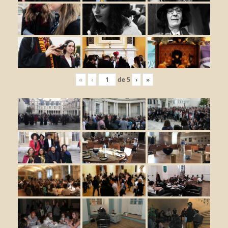
«
‹
de
5
›
»