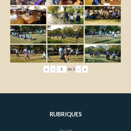
«
‹
de
3
›
»
RUBRIQUES
Accueil