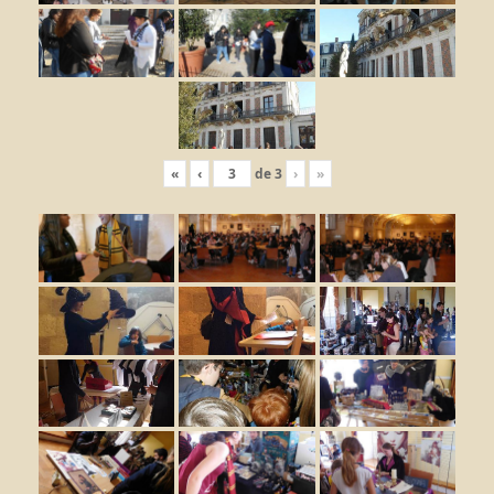
«
‹
de
3
›
»