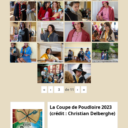
«
‹
de
11
›
»
La Coupe de Poudloire 2023
(crédit : Christian Delberghe)