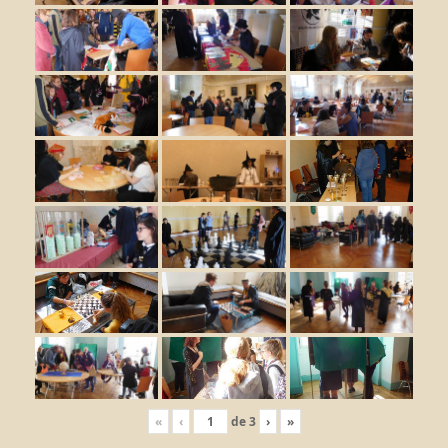
«
‹
de
3
›
»