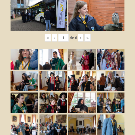
«
‹
de
6
›
»