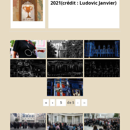
2021(crédit : Ludovic Janvier)
«
‹
de
5
›
»