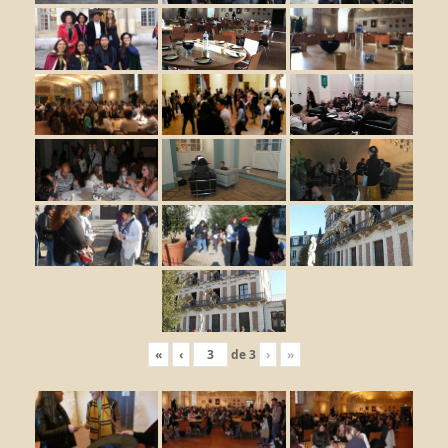
«
‹
de
3
›
»