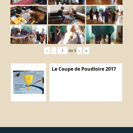
«
‹
de
3
›
»
La Coupe de Poudloire 2017