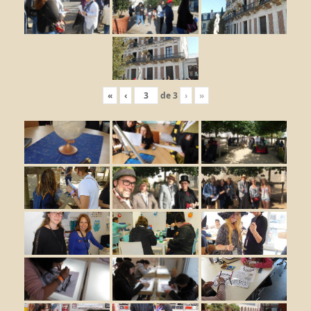
«
‹
de
3
›
»