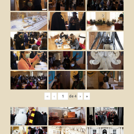
«
‹
de
4
›
»