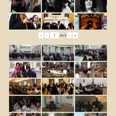
«
‹
de
5
›
»