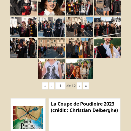
«
‹
de
12
›
»
La Coupe de Poudloire 2023
(crédit : Christian Delberghe)