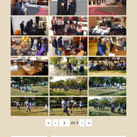
«
‹
de
3
›
»