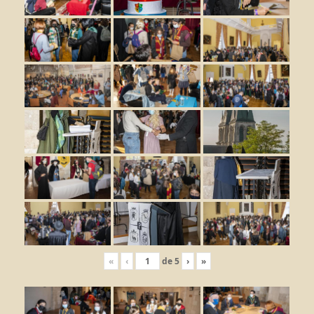
«
‹
de
5
›
»