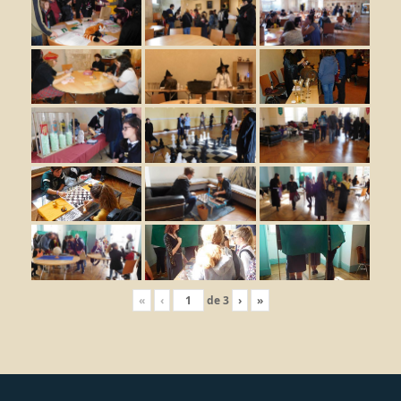
«
‹
de
3
›
»