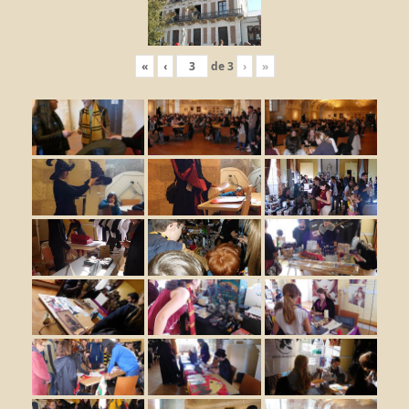
«
‹
de
3
›
»