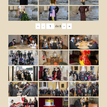
«
‹
de
8
›
»