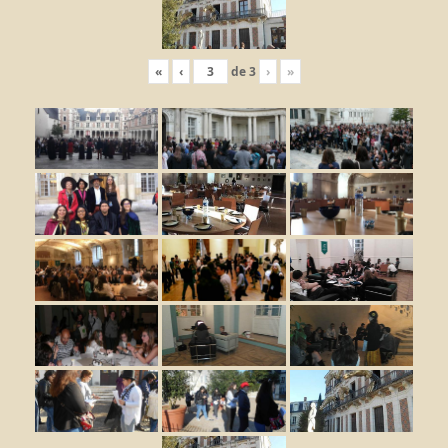
«
‹
de
3
›
»