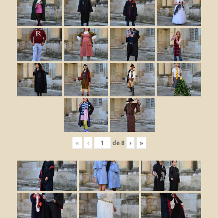
«
‹
de
8
›
»