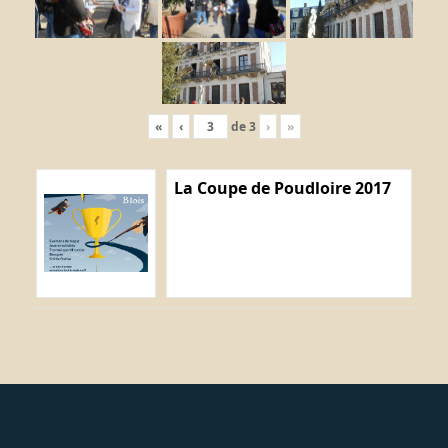
«
‹
de
3
›
»
La Coupe de Poudloire 2017