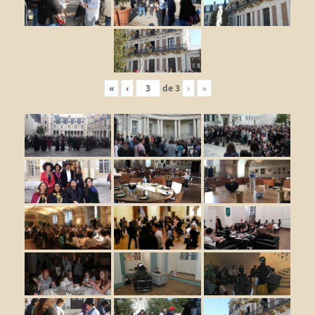
«
‹
de
3
›
»