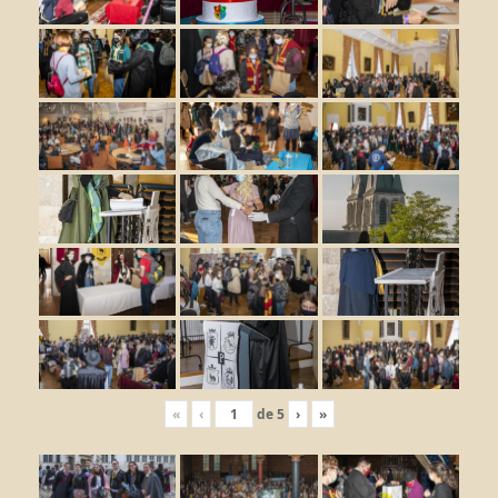
«
‹
de
5
›
»