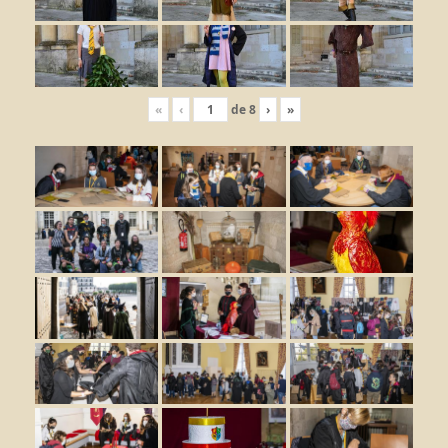
«
‹
de
8
›
»