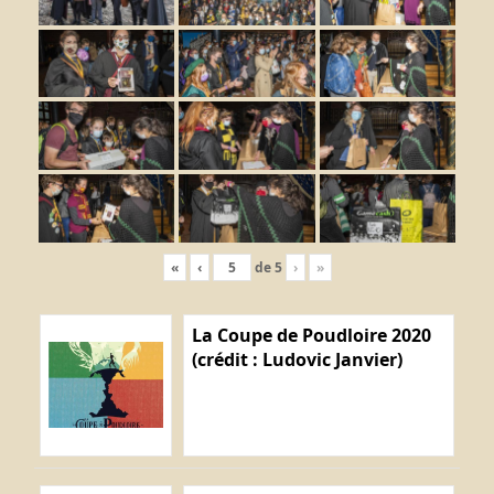
«
‹
de
5
›
»
La Coupe de Poudloire 2020
(crédit : Ludovic Janvier)