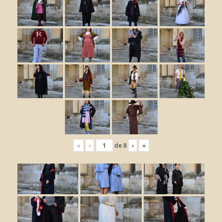
«
‹
de
8
›
»