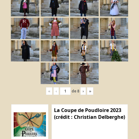
«
‹
de
8
›
»
La Coupe de Poudloire 2023
(crédit : Christian Delberghe)