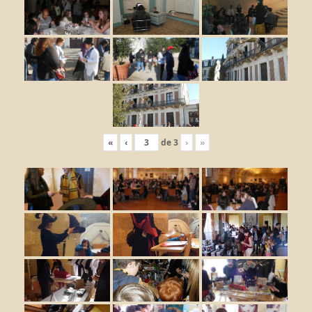
«
‹
de
3
›
»