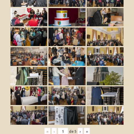
«
‹
de
5
›
»