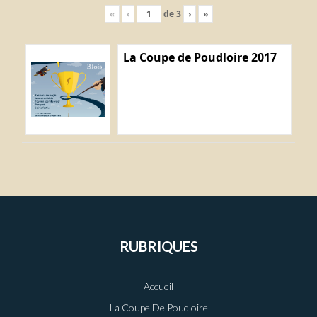
«
‹
de
3
›
»
La Coupe de Poudloire 2017
RUBRIQUES
Accueil
La Coupe De Poudloire