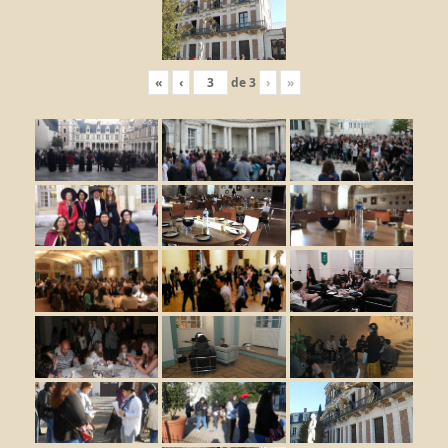
«
‹
de
3
›
»