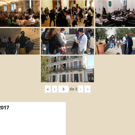
«
‹
de
3
›
»
2017