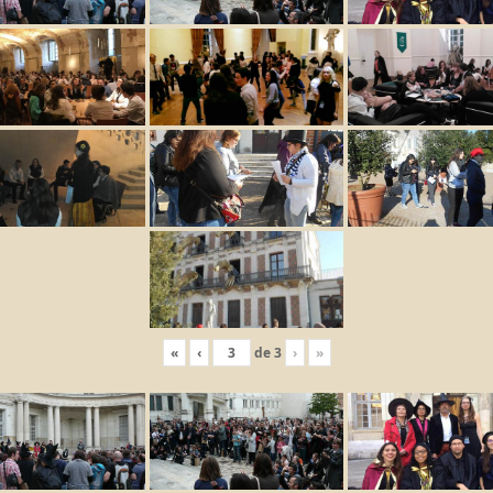
«
‹
de
3
›
»