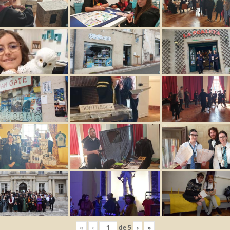
«
‹
de
5
›
»