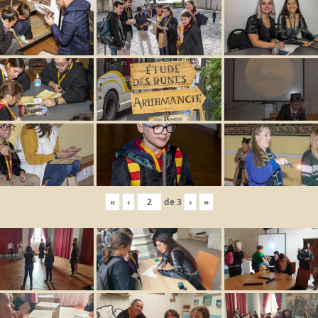
«
‹
de
3
›
»